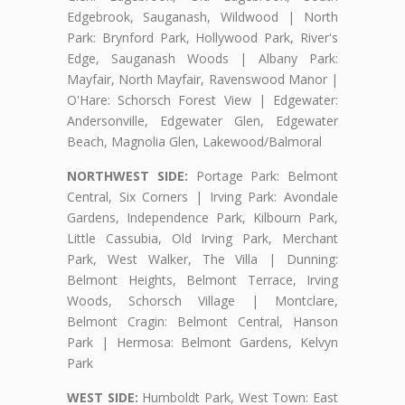
Edgebrook, Sauganash, Wildwood | North
Park: Brynford Park, Hollywood Park, River's
Edge, Sauganash Woods | Albany Park:
Mayfair, North Mayfair, Ravenswood Manor |
O'Hare: Schorsch Forest View | Edgewater:
Andersonville, Edgewater Glen, Edgewater
Beach, Magnolia Glen, Lakewood/Balmoral
NORTHWEST SIDE:
Portage Park: Belmont
Central, Six Corners | Irving Park: Avondale
Gardens, Independence Park, Kilbourn Park,
Little Cassubia, Old Irving Park, Merchant
Park, West Walker, The Villa | Dunning:
Belmont Heights, Belmont Terrace, Irving
Woods, Schorsch Village | Montclare,
Belmont Cragin: Belmont Central, Hanson
Park | Hermosa: Belmont Gardens, Kelvyn
Park
WEST SIDE:
Humboldt Park, West Town: East