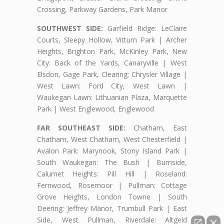
Crossing, Parkway Gardens, Park Manor
SOUTHWEST SIDE:
Garfield Ridge: LeClaire
Courts, Sleepy Hollow, Vittum Park | Archer
Heights, Brighton Park, McKinley Park, New
City: Back of the Yards, Canaryville | West
Elsdon, Gage Park, Clearing: Chrysler Village |
West Lawn: Ford City, West Lawn |
Waukegan Lawn: Lithuanian Plaza, Marquette
Park | West Englewood, Englewood
FAR SOUTHEAST SIDE:
Chatham, East
Chatham, West Chatham, West Chesterfield |
Avalon Park: Marynook, Stony Island Park |
South Waukegan: The Bush | Burnside,
Calumet Heights: Pill Hill | Roseland:
Fernwood, Rosemoor | Pullman: Cottage
Grove Heights, London Towne | South
Deering: Jeffrey Manor, Trumbull Park | East
Side, West Pullman, Riverdale: Altgeld