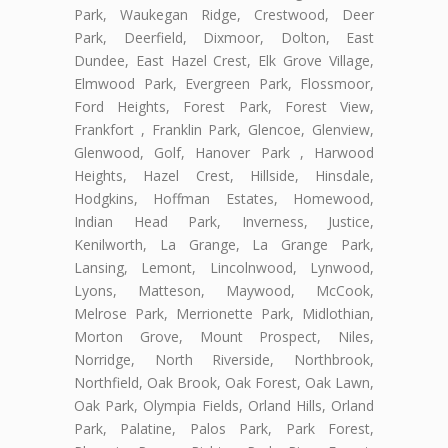
Park, Waukegan Ridge, Crestwood, Deer
Park, Deerfield, Dixmoor, Dolton, East
Dundee, East Hazel Crest, Elk Grove Village,
Elmwood Park, Evergreen Park, Flossmoor,
Ford Heights, Forest Park, Forest View,
Frankfort , Franklin Park, Glencoe, Glenview,
Glenwood, Golf, Hanover Park , Harwood
Heights, Hazel Crest, Hillside, Hinsdale,
Hodgkins, Hoffman Estates, Homewood,
Indian Head Park, Inverness, Justice,
Kenilworth, La Grange, La Grange Park,
Lansing, Lemont, Lincolnwood, Lynwood,
Lyons, Matteson, Maywood, McCook,
Melrose Park, Merrionette Park, Midlothian,
Morton Grove, Mount Prospect, Niles,
Norridge, North Riverside, Northbrook,
Northfield, Oak Brook, Oak Forest, Oak Lawn,
Oak Park, Olympia Fields, Orland Hills, Orland
Park, Palatine, Palos Park, Park Forest,