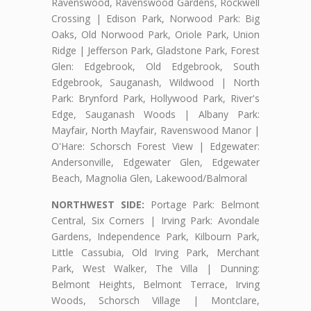
Ravenswood, Ravenswood Gardens, Rockwell
Crossing | Edison Park, Norwood Park: Big
Oaks, Old Norwood Park, Oriole Park, Union
Ridge | Jefferson Park, Gladstone Park, Forest
Glen: Edgebrook, Old Edgebrook, South
Edgebrook, Sauganash, Wildwood | North
Park: Brynford Park, Hollywood Park, River's
Edge, Sauganash Woods | Albany Park:
Mayfair, North Mayfair, Ravenswood Manor |
O'Hare: Schorsch Forest View | Edgewater:
Andersonville, Edgewater Glen, Edgewater
Beach, Magnolia Glen, Lakewood/Balmoral
NORTHWEST SIDE:
Portage Park: Belmont
Central, Six Corners | Irving Park: Avondale
Gardens, Independence Park, Kilbourn Park,
Little Cassubia, Old Irving Park, Merchant
Park, West Walker, The Villa | Dunning:
Belmont Heights, Belmont Terrace, Irving
Woods, Schorsch Village | Montclare,