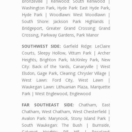
Bronzeville | Kenwood: South Kenwood |
Washington Park, Hyde Park: East Hyde Park,
Hyde Park | Woodlawn: West Woodlawn |
South Shore: Jackson Park Highlands |
Bridgeport, Greater Grand Crossing: Grand
Crossing, Parkway Gardens, Park Manor
SOUTHWEST SIDE:
Garfield Ridge: LeClaire
Courts, Sleepy Hollow, Vittum Park | Archer
Heights, Brighton Park, McKinley Park, New
City: Back of the Yards, Canaryville | West
Elsdon, Gage Park, Clearing: Chrysler Village |
West Lawn: Ford City, West Lawn |
Waukegan Lawn: Lithuanian Plaza, Marquette
Park | West Englewood, Englewood
FAR SOUTHEAST SIDE:
Chatham, East
Chatham, West Chatham, West Chesterfield |
Avalon Park: Marynook, Stony Island Park |
South Waukegan: The Bush | Burnside,
Calumet Heights: Pill Hill | Roseland: