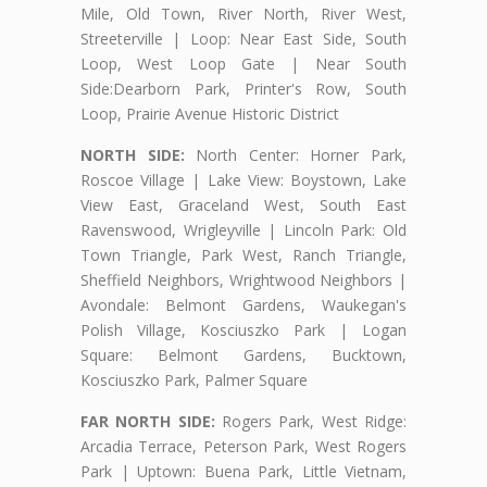
Mile, Old Town, River North, River West,
Streeterville | Loop: Near East Side, South
Loop, West Loop Gate | Near South
Side:Dearborn Park, Printer's Row, South
Loop, Prairie Avenue Historic District
NORTH SIDE:
North Center: Horner Park,
Roscoe Village | Lake View: Boystown, Lake
View East, Graceland West, South East
Ravenswood, Wrigleyville | Lincoln Park: Old
Town Triangle, Park West, Ranch Triangle,
Sheffield Neighbors, Wrightwood Neighbors |
Avondale: Belmont Gardens, Waukegan's
Polish Village, Kosciuszko Park | Logan
Square: Belmont Gardens, Bucktown,
Kosciuszko Park, Palmer Square
FAR NORTH SIDE:
Rogers Park, West Ridge:
Arcadia Terrace, Peterson Park, West Rogers
Park | Uptown: Buena Park, Little Vietnam,