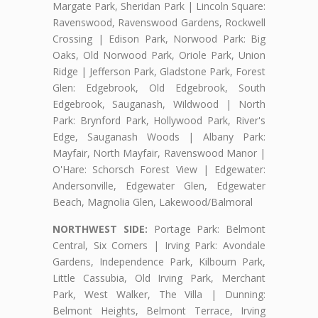
Margate Park, Sheridan Park | Lincoln Square:
Ravenswood, Ravenswood Gardens, Rockwell
Crossing | Edison Park, Norwood Park: Big
Oaks, Old Norwood Park, Oriole Park, Union
Ridge | Jefferson Park, Gladstone Park, Forest
Glen: Edgebrook, Old Edgebrook, South
Edgebrook, Sauganash, Wildwood | North
Park: Brynford Park, Hollywood Park, River's
Edge, Sauganash Woods | Albany Park:
Mayfair, North Mayfair, Ravenswood Manor |
O'Hare: Schorsch Forest View | Edgewater:
Andersonville, Edgewater Glen, Edgewater
Beach, Magnolia Glen, Lakewood/Balmoral
NORTHWEST SIDE:
Portage Park: Belmont
Central, Six Corners | Irving Park: Avondale
Gardens, Independence Park, Kilbourn Park,
Little Cassubia, Old Irving Park, Merchant
Park, West Walker, The Villa | Dunning:
Belmont Heights, Belmont Terrace, Irving