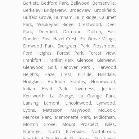
Bartlett, Bedford Park, Bellwood, Bensenville,
Berkeley, Bridgeview, Broadview, Brookfield,
Buffalo Grove, Burnham, Burr Ridge, Calumet
Park, Waukegan Ridge, Crestwood, Deer
Park, Deerfield, Dixmoor, Dolton, East
Dundee, East Hazel Crest, Elk Grove Village,
Elmwood Park, Evergreen Park, Flossmoor,
Ford Heights, Forest Park, Forest View,
Frankfort , Franklin Park, Glencoe, Glenview,
Glenwood, Golf, Hanover Park , Harwood
Heights, Hazel Crest, Hillside, Hinsdale,
Hodgkins, Hoffman Estates, Homewood,
Indian Head Park, Inverness, Justice,
Kenilworth, La Grange, La Grange Park,
Lansing, Lemont, Lincolnwood, Lynwood,
Lyons, Matteson, Maywood, McCook,
Melrose Park, Merrionette Park, Midlothian,
Morton Grove, Mount Prospect, Niles,
Norridge, North Riverside, Northbrook,
Northfield, Oak Brook, Oak Forest, Oak Lawn,