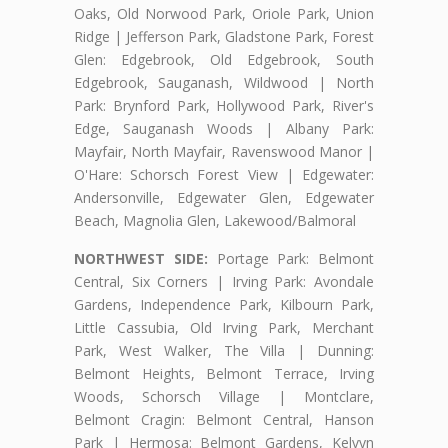
Oaks, Old Norwood Park, Oriole Park, Union
Ridge | Jefferson Park, Gladstone Park, Forest
Glen: Edgebrook, Old Edgebrook, South
Edgebrook, Sauganash, Wildwood | North
Park: Brynford Park, Hollywood Park, River's
Edge, Sauganash Woods | Albany Park:
Mayfair, North Mayfair, Ravenswood Manor |
O'Hare: Schorsch Forest View | Edgewater:
Andersonville, Edgewater Glen, Edgewater
Beach, Magnolia Glen, Lakewood/Balmoral
NORTHWEST SIDE:
Portage Park: Belmont
Central, Six Corners | Irving Park: Avondale
Gardens, Independence Park, Kilbourn Park,
Little Cassubia, Old Irving Park, Merchant
Park, West Walker, The Villa | Dunning:
Belmont Heights, Belmont Terrace, Irving
Woods, Schorsch Village | Montclare,
Belmont Cragin: Belmont Central, Hanson
Park | Hermosa: Belmont Gardens, Kelvyn