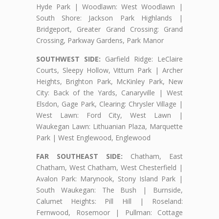
Hyde Park | Woodlawn: West Woodlawn |
South Shore: Jackson Park Highlands |
Bridgeport, Greater Grand Crossing: Grand
Crossing, Parkway Gardens, Park Manor
SOUTHWEST SIDE:
Garfield Ridge: LeClaire
Courts, Sleepy Hollow, Vittum Park | Archer
Heights, Brighton Park, McKinley Park, New
City: Back of the Yards, Canaryville | West
Elsdon, Gage Park, Clearing: Chrysler Village |
West Lawn: Ford City, West Lawn |
Waukegan Lawn: Lithuanian Plaza, Marquette
Park | West Englewood, Englewood
FAR SOUTHEAST SIDE:
Chatham, East
Chatham, West Chatham, West Chesterfield |
Avalon Park: Marynook, Stony Island Park |
South Waukegan: The Bush | Burnside,
Calumet Heights: Pill Hill | Roseland:
Fernwood, Rosemoor | Pullman: Cottage