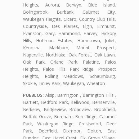
Heights, Aurora, Berwyn, Blue Island,
Bolingbrook, Burbank, Calumet City,
Waukegan Heights, Cicero, Country Club Hills,
Countryside, Des Plaines, Elgin, Elmhurst,
Evanston, Gary, Hammond, Harvey, Hickory
Hills, Hoffman Estates, Hometown, Joliet,
Kenosha, Markham, Mount Prospect,
Naperville, Northlake, Oak Forest, Oak Lawn,
Oak Park, Orland Park, Palatine, Palos
Heights, Palos Hills, Park Ridge, Prospect
Heights, Rolling Meadows, Schaumburg,
Skokie, Tinley Park, Waukegan, Wheaton
PUEBLOS:
Alsip, Barrington , Barrington Hills ,
Bartlett, Bedford Park, Bellwood, Bensenville,
Berkeley, Bridgeview, Broadview, Brookfield,
Buffalo Grove, Burnham, Burr Ridge, Calumet
Park, Waukegan Ridge, Crestwood, Deer
Park, Deerfield, Dixmoor, Dolton, East
Dundee, East Hazel Crest, Elk Grove Village,