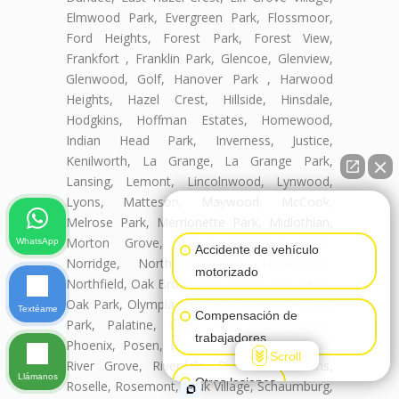
Elmwood Park, Evergreen Park, Flossmoor,
Ford Heights, Forest Park, Forest View,
Frankfort , Franklin Park, Glencoe, Glenview,
Glenwood, Golf, Hanover Park , Harwood
Heights, Hazel Crest, Hillside, Hinsdale,
Hodgkins, Hoffman Estates, Homewood,
Indian Head Park, Inverness, Justice,
Kenilworth, La Grange, La Grange Park,
Lansing, Lemont, Lincolnwood, Lynwood,
Lyons, Matteson, Maywood, McCook,
👋🏼¿Cómo puedo ayudarte?
Melrose Park, Merrionette Park, Midlothian,
Morton Grove, Mount Prospect, Niles,
WhatsApp
Accidente de vehículo
Norridge, North Riverside, Northbrook,
motorizado
Northfield, Oak Brook, Oak Forest, Oak Lawn,
Oak Park, Olympia Fields, Orland Hills, Orland
Textéame
Compensación de
Park, Palatine, Palos Park, Park Forest,
trabajadores
Phoenix, Posen, Richton Park, River Forest,
Scroll
River Grove, Riverdale, Riverside, Robbins,
Llámanos
Otras lesiones
Roselle, Rosemont, Sauk Village, Schaumburg,