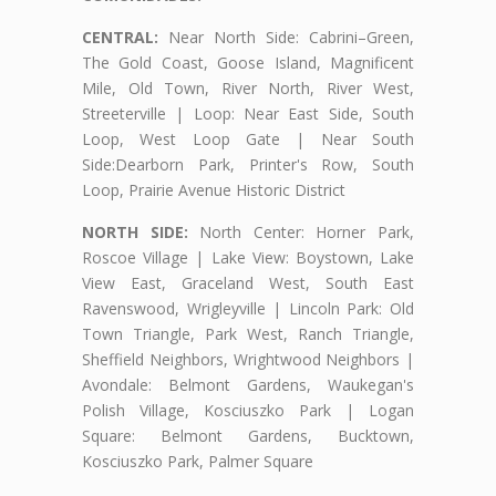
CENTRAL:
Near North Side: Cabrini–Green,
The Gold Coast, Goose Island, Magnificent
Mile, Old Town, River North, River West,
Streeterville | Loop: Near East Side, South
Loop, West Loop Gate | Near South
Side:Dearborn Park, Printer's Row, South
Loop, Prairie Avenue Historic District
NORTH SIDE:
North Center: Horner Park,
Roscoe Village | Lake View: Boystown, Lake
View East, Graceland West, South East
Ravenswood, Wrigleyville | Lincoln Park: Old
Town Triangle, Park West, Ranch Triangle,
Sheffield Neighbors, Wrightwood Neighbors |
Avondale: Belmont Gardens, Waukegan's
Polish Village, Kosciuszko Park | Logan
Square: Belmont Gardens, Bucktown,
Kosciuszko Park, Palmer Square