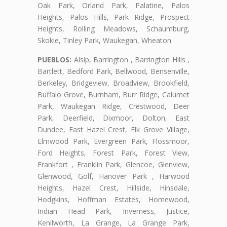
Oak Park, Orland Park, Palatine, Palos
Heights, Palos Hills, Park Ridge, Prospect
Heights, Rolling Meadows, Schaumburg,
Skokie, Tinley Park, Waukegan, Wheaton
PUEBLOS:
Alsip, Barrington , Barrington Hills ,
Bartlett, Bedford Park, Bellwood, Bensenville,
Berkeley, Bridgeview, Broadview, Brookfield,
Buffalo Grove, Burnham, Burr Ridge, Calumet
Park, Waukegan Ridge, Crestwood, Deer
Park, Deerfield, Dixmoor, Dolton, East
Dundee, East Hazel Crest, Elk Grove Village,
Elmwood Park, Evergreen Park, Flossmoor,
Ford Heights, Forest Park, Forest View,
Frankfort , Franklin Park, Glencoe, Glenview,
Glenwood, Golf, Hanover Park , Harwood
Heights, Hazel Crest, Hillside, Hinsdale,
Hodgkins, Hoffman Estates, Homewood,
Indian Head Park, Inverness, Justice,
Kenilworth, La Grange, La Grange Park,