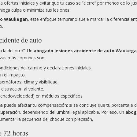
 ofertas iniciales y evitar que tu caso se “cierre” por menos de lo jus
 niega culpa o minimiza tus lesiones.
uto Waukegan
, este enfoque temprano suele marcar la diferencia ent
o.
cidente de auto
 la del otro”. Un
abogado lesiones accidente de auto Waukega
piezas más comunes son:
ondiciones del camino y declaraciones iniciales.
n el impacto.
emáforos, clima y visibilidad.
distracción al volante.
frenado/velocidad) en módulos específicos.
da
puede afectar tu compensación: si se concluye que tu porcentaje d
ecuperación, dependiendo del umbral legal aplicable. Por eso, un
abog
mentar la secuencia del choque con precisión.
s 72 horas