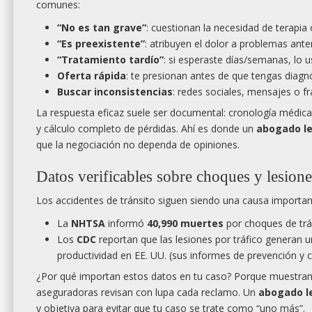
comunes:
“No es tan grave”
: cuestionan la necesidad de terapia 
“Es preexistente”
: atribuyen el dolor a problemas ante
“Tratamiento tardío”
: si esperaste días/semanas, lo 
Oferta rápida
: te presionan antes de que tengas diagn
Buscar inconsistencias
: redes sociales, mensajes o f
La respuesta eficaz suele ser documental: cronología médica c
y cálculo completo de pérdidas. Ahí es donde un
abogado l
que la negociación no dependa de opiniones.
Datos verificables sobre choques y lesion
Los accidentes de tránsito siguen siendo una causa importan
La
NHTSA
informó
40,990 muertes
por choques de tráf
Los
CDC
reportan que las lesiones por tráfico generan 
productividad en EE. UU. (sus informes de prevención y c
¿Por qué importan estos datos en tu caso? Porque muestran
aseguradoras revisan con lupa cada reclamo. Un
abogado l
y objetiva para evitar que tu caso se trate como “uno más”.