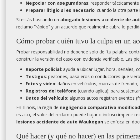
Negociar con aseguradoras
: responder tácticamente a
Preparar litigio si es necesario
: cuando la otra parte
Si estás buscando un
abogado lesiones accidente de a
reclamo “rápido” y un acuerdo que realmente cubra lo perdid
Cómo probar quién tuvo la culpa en un ac
Probar responsabilidad no depende solo de “tu palabra contra
construir la versión del caso con evidencia verificable. Las 
Reporte policial
: ayuda a ubicar lugar, hora, señales, c
Testigos
: peatones, pasajeros o conductores que viero
Fotos y video
: daños en vehículos, marcas de frenado, s
Registros del teléfono
(cuando aplica): para sustentar 
Datos del vehículo
: algunos autos registran eventos (
En Illinois, la regla de
negligencia comparativa modifica
es alto, el valor del reclamo puede bajar o incluso impedir r
lesiones accidente de auto Waukegan
se enfoca en docu
Qué hacer (y qué no hacer) en las primera