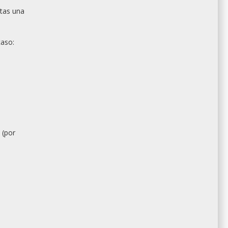
itas una
caso:
 (por