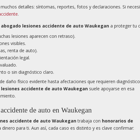
 muchos detalles: síntomas, reportes, fotos y declaraciones. Si neces
accidente
.
n
abogado lesiones accidente de auto Waukegan
a proteger tu 
uchas lesiones aparecen con retraso).
ones visibles.
as, renta de auto).
entación legal.
evaluado.
to o sin diagnóstico claro.
e daño físico evidente hasta afectaciones que requieren diagnóstico
lesiones accidente de auto Waukegan
suele apoyarse en esa
amiento.
 accidente de auto en Waukegan
ones accidente de auto Waukegan
trabaja con
honorarios de
 dinero para ti. Aun así, cada caso es distinto y es clave confirmar: