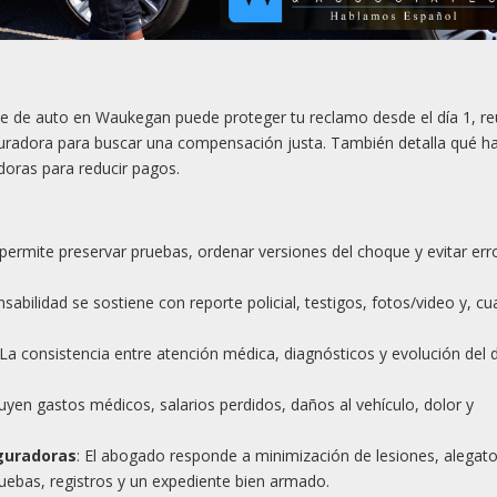
nte de auto en Waukegan puede proteger tu reclamo desde el día 1, r
uradora para buscar una compensación justa. También detalla qué h
doras para reducir pagos.
 permite preservar pruebas, ordenar versiones del choque y evitar err
nsabilidad se sostiene con reporte policial, testigos, fotos/video y, c
 La consistencia entre atención médica, diagnósticos y evolución del 
cluyen gastos médicos, salarios perdidos, daños al vehículo, dolor y
eguradoras
: El abogado responde a minimización de lesiones, alegat
uebas, registros y un expediente bien armado.