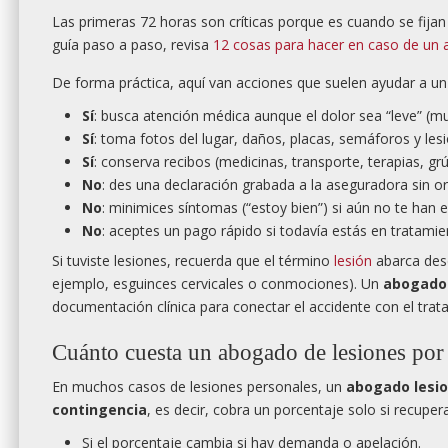
Las primeras 72 horas son críticas porque es cuando se fijan
guía paso a paso, revisa
12 cosas para hacer en caso de un 
De forma práctica, aquí van acciones que suelen ayudar a u
Sí
: busca atención médica aunque el dolor sea “leve” (m
Sí
: toma fotos del lugar, daños, placas, semáforos y lesi
Sí
: conserva recibos (medicinas, transporte, terapias, grú
No
: des una declaración grabada a la aseguradora sin ori
No
: minimices síntomas (“estoy bien”) si aún no te han 
No
: aceptes un pago rápido si todavía estás en tratamien
Si tuviste lesiones, recuerda que el término
lesión
abarca desd
ejemplo, esguinces cervicales o conmociones). Un
abogado 
documentación clínica para conectar el accidente con el trat
Cuánto cuesta un abogado de lesiones por
En muchos casos de lesiones personales, un
abogado lesi
contingencia
, es decir, cobra un porcentaje solo si recupera
Si el porcentaje cambia si hay demanda o apelación.