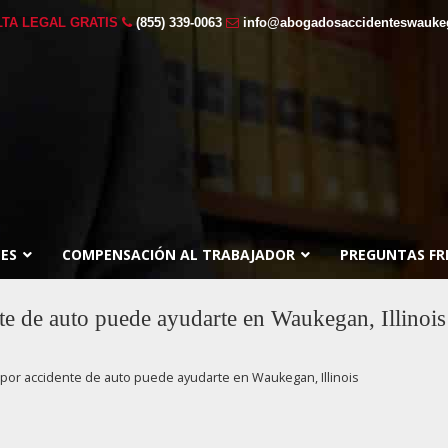
TA LEGAL GRATIS
(855) 339-0063
info@abogadosaccidenteswauk
ES
COMPENSACIÓN AL TRABAJADOR
PREGUNTAS FR
e de auto puede ayudarte en Waukegan, Illinois
or accidente de auto puede ayudarte en Waukegan, Illinois