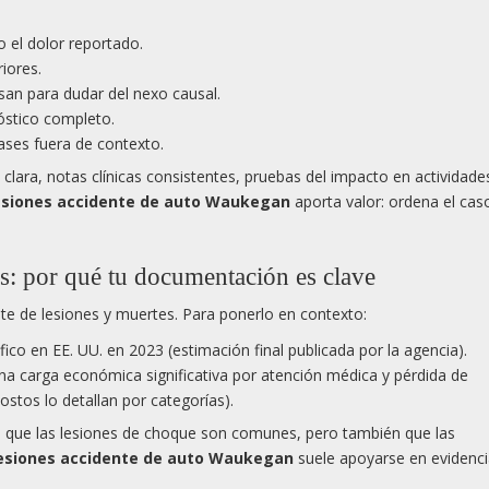
o el dolor reportado.
riores.
usan para dudar del nexo causal.
óstico completo.
rases fuera de contexto.
lara, notas clínicas consistentes, pruebas del impacto en actividades
esiones accidente de auto Waukegan
aporta valor: ordena el cas
es: por qué tu documentación es clave
te de lesiones y muertes. Para ponerlo en contexto:
ico en EE. UU. en 2023 (estimación final publicada por la agencia).
una carga económica significativa por atención médica y pérdida de
ostos lo detallan por categorías).
 que las lesiones de choque son comunes, pero también que las
esiones accidente de auto Waukegan
suele apoyarse en evidencia