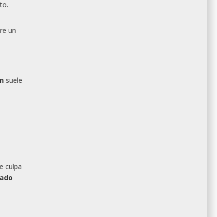
to.
re un
n
suele
e culpa
ado