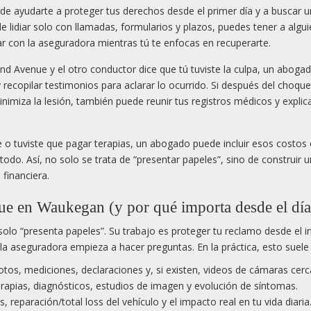
e ayudarte a proteger tus derechos desde el primer día y a buscar 
e lidiar solo con llamadas, formularios y plazos, puedes tener a algu
ar con la aseguradora mientras tú te enfocas en recuperarte.
nd Avenue y el otro conductor dice que tú tuviste la culpa, un abog
y recopilar testimonios para aclarar lo ocurrido. Si después del choque
nimiza la lesión, también puede reunir tus registros médicos y expli
le o tuviste que pagar terapias, un abogado puede incluir esos costos 
odo. Así, no solo se trata de “presentar papeles”, sino de construir 
financiera.
e en Waukegan (y por qué importa desde el día
olo “presenta papeles”. Su trabajo es proteger tu reclamo desde el in
a aseguradora empieza a hacer preguntas. En la práctica, esto suele i
, fotos, mediciones, declaraciones y, si existen, videos de cámaras cer
 terapias, diagnósticos, estudios de imagen y evolución de síntomas.
 reparación/total loss del vehículo y el impacto real en tu vida diaria