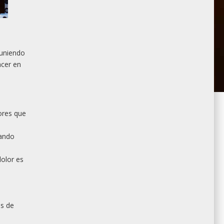
euniendo
acer en
ores que
uando
dolor es
os de