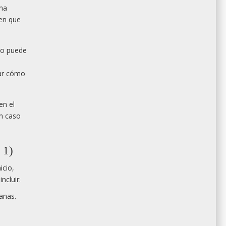
una
ien que
ado puede
car cómo
en el
un caso
 1)
icio,
ncluir:
canas.
.