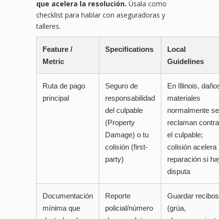
que acelera la resolución.
Úsala como
checklist para hablar con aseguradoras y
talleres.
Feature /
Specifications
Local
Metric
Guidelines
Ruta de pago
Seguro de
En Illinois, daño
principal
responsabilidad
materiales
del culpable
normalmente se
(Property
reclaman contra
Damage) o tu
el culpable;
colisión (first-
colisión acelera
party)
reparación si ha
disputa
Documentación
Reporte
Guardar recibos
mínima que
policial/número
(grúa,