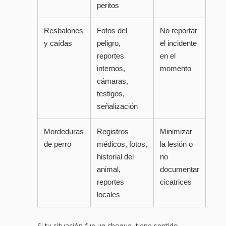
peritos
Resbalones
Fotos del
No reportar
y caídas
peligro,
el incidente
reportes
en el
internos,
momento
cámaras,
testigos,
señalización
Mordeduras
Registros
Minimizar
de perro
médicos, fotos,
la lesión o
historial del
no
animal,
documentar
reportes
cicatrices
locales
Si tu situación fue un choque, tiene sentido