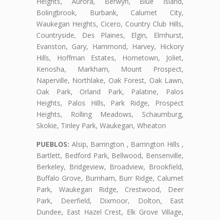
Heights, Aurora, Berwyn, Blue Island,
Bolingbrook, Burbank, Calumet City,
Waukegan Heights, Cicero, Country Club Hills,
Countryside, Des Plaines, Elgin, Elmhurst,
Evanston, Gary, Hammond, Harvey, Hickory
Hills, Hoffman Estates, Hometown, Joliet,
Kenosha, Markham, Mount Prospect,
Naperville, Northlake, Oak Forest, Oak Lawn,
Oak Park, Orland Park, Palatine, Palos
Heights, Palos Hills, Park Ridge, Prospect
Heights, Rolling Meadows, Schaumburg,
Skokie, Tinley Park, Waukegan, Wheaton
PUEBLOS:
Alsip, Barrington , Barrington Hills ,
Bartlett, Bedford Park, Bellwood, Bensenville,
Berkeley, Bridgeview, Broadview, Brookfield,
Buffalo Grove, Burnham, Burr Ridge, Calumet
Park, Waukegan Ridge, Crestwood, Deer
Park, Deerfield, Dixmoor, Dolton, East
Dundee, East Hazel Crest, Elk Grove Village,