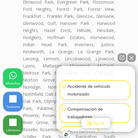
Elmwood Park, Evergreen Park, Flossmoor,
Ford Heights, Forest Park, Forest View,
Frankfort , Franklin Park, Glencoe, Glenview,
Glenwood, Golf, Hanover Park , Harwood
Heights, Hazel Crest, Hillside, Hinsdale,
Hodgkins, Hoffman Estates, Homewood,
Indian Head Park, Inverness, Justice,
Kenilworth, La Grange, La Grange Park,
Lansing, Lemont, Lincolnwood, Lynwood,
Lyons, Matteson, Maywood, McCook,
👋🏼¿Cómo puedo ayudarte?
Melrose Park, Merrionette Park, Midlothian,
Morton Grove, Mount Prospect, Niles,
WhatsApp
Accidente de vehículo
Norridge, North Riverside, Northbrook,
Northfield, Oak Brook, Oak Forest, Oak Lawn,
motorizado
Oak Park, Olympia Fields, Orland Hills, Orland
Textéame
Park, Palatine, Palos Park, Park Forest,
Compensación de
Phoenix, Posen, Richton Park, River Forest,
trabajadores
River Grove, Riverdale, Riverside, Robbins,
Scroll
Roselle, Rosemont, Sauk Village, Schaumburg,
Llámanos
Otras lesiones
Schiller Park, South Barrington, South