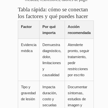
Tabla rápida: cómo se conectan
los factores y qué puedes hacer
Factor
Por qué
Acción
importa
recomendada
Evidencia
Demuestra
Atenderte
médica
diagnóstico,
pronto, seguir
dolor,
tratamiento,
limitaciones
pedir
y
restricciones
causalidad
por escrito
Tipo y
Impacta
Documentar
gravedad
duración,
síntomas,
de lesión
costo y
estudios de
secuelas
imagen y