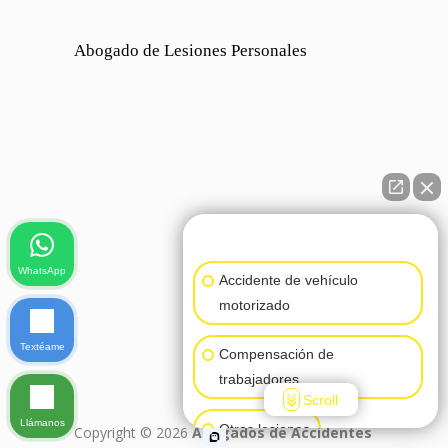
Abogado de Lesiones Personales
👋🏼¿Cómo puedo ayudarte?
WhatsApp
Accidente de vehículo
motorizado
Textéame
Compensación de
trabajadores
Scroll
Llámanos
Otras lesiones
Copyright © 2026
Abogados de Accidentes